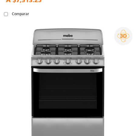
A
$7,313.25
Comparar