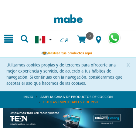
Skip
Skip
to
to
content
navigation
menu
0
C.P.
x
Utilizamos cookies propias y de terceros para ofrecerte una
mejor experiencia y servicio, de acuerdo a tus hábitos de
navegación. Si continuas con la navegación, consideramos que
aceptas el uso que hacemos de las cookies.
INICIO
AMPLIA GAMA DE PRODUCTOS DE COCCIÓN
ESTUFAS EMPOTRABLES Y DE PISO