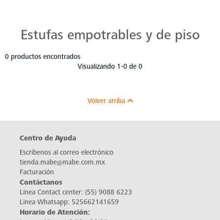
Estufas Mabe para Cada Cocina
Descubre estufas que se adaptan a cada chef, a cada cocina. Con Mabe, cada platillo es una obra maestra. Navega, elige y despierta tu pasión culinaria.
Estufas empotrables y de piso
0 productos encontrados
Visualizando 1-0 de 0
Volver arriba
Centro de Ayuda
Escríbenos al correo electrónico
tienda.mabe@mabe.com.mx
Facturación
Contáctanos
Línea Contact center:
(55) 9088 6223
Línea Whatsapp:
525662141659
Horario de Atención: