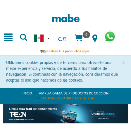
Skip
Skip
to
to
content
navigation
menu
0
C.P.
x
Utilizamos cookies propias y de terceros para ofrecerte una
mejor experiencia y servicio, de acuerdo a tus hábitos de
navegación. Si continuas con la navegación, consideramos que
aceptas el uso que hacemos de las cookies.
INICIO
AMPLIA GAMA DE PRODUCTOS DE COCCIÓN
ESTUFAS EMPOTRABLES Y DE PISO