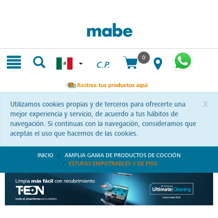
Skip
Skip
to
to
content
navigation
menu
0
C.P.
x
Utilizamos cookies propias y de terceros para ofrecerte una
mejor experiencia y servicio, de acuerdo a tus hábitos de
navegación. Si continuas con la navegación, consideramos que
aceptas el uso que hacemos de las cookies.
INICIO
AMPLIA GAMA DE PRODUCTOS DE COCCIÓN
ESTUFAS EMPOTRABLES Y DE PISO