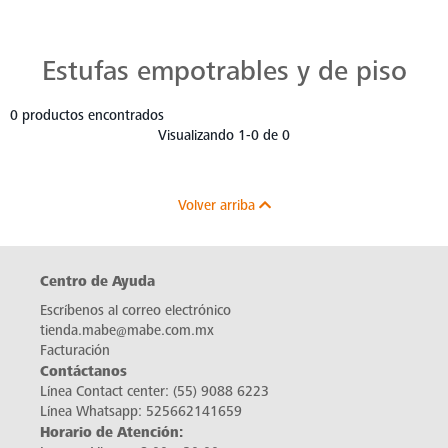
Estufas Mabe para Cada Cocina
Descubre estufas que se adaptan a cada chef, a cada cocina. Con Mabe, cada platillo es una obra maestra. Navega, elige y despierta tu pasión culinaria.
Estufas empotrables y de piso
0 productos encontrados
Visualizando 1-0 de 0
Volver arriba
Centro de Ayuda
Escríbenos al correo electrónico
tienda.mabe@mabe.com.mx
Facturación
Contáctanos
Línea Contact center:
(55) 9088 6223
Línea Whatsapp:
525662141659
Horario de Atención: