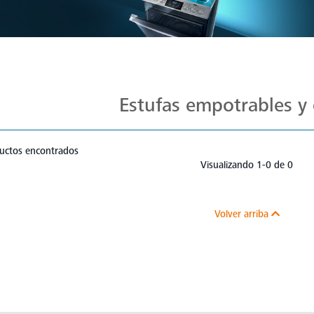
Estufas Mabe para Cada Cocina
Estufas empotrables y 
uctos encontrados
Visualizando 1-0 de 0
Volver arriba