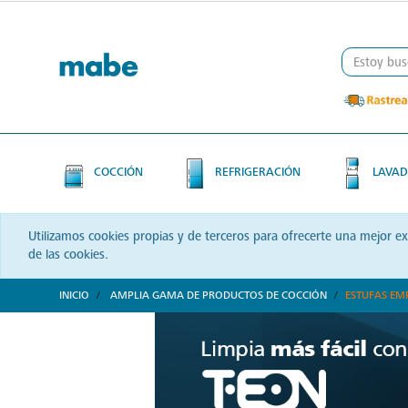
Skip
Skip
to
to
content
navigation
menu
COCCIÓN
REFRIGERACIÓN
LAVAD
Utilizamos cookies propias y de terceros para ofrecerte una mejor e
de las cookies.
INICIO
AMPLIA GAMA DE PRODUCTOS DE COCCIÓN
ESTUFAS EM