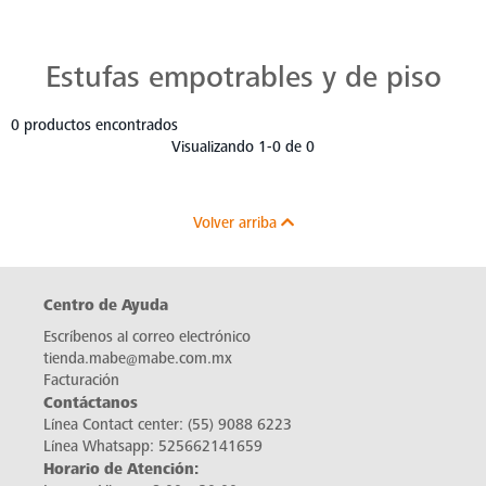
Estufas Mabe para Cada Cocina
Descubre estufas que se adaptan a cada chef, a cada cocina. Con Mabe, cada platillo es una obra maestra. Navega, elige y despierta tu pasión culinaria.
Estufas empotrables y de piso
0 productos encontrados
Visualizando 1-0 de 0
Volver arriba
Centro de Ayuda
Escríbenos al correo electrónico
tienda.mabe@mabe.com.mx
Facturación
Contáctanos
Línea Contact center:
(55) 9088 6223
Línea Whatsapp:
525662141659
Horario de Atención: