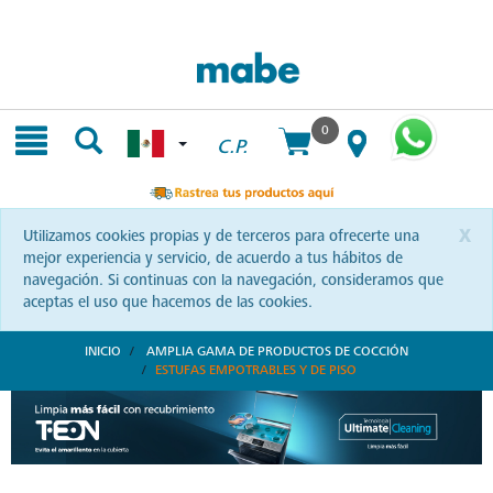
Skip
Skip
to
to
content
navigation
menu
0
C.P.
x
Utilizamos cookies propias y de terceros para ofrecerte una
mejor experiencia y servicio, de acuerdo a tus hábitos de
navegación. Si continuas con la navegación, consideramos que
aceptas el uso que hacemos de las cookies.
INICIO
AMPLIA GAMA DE PRODUCTOS DE COCCIÓN
ESTUFAS EMPOTRABLES Y DE PISO