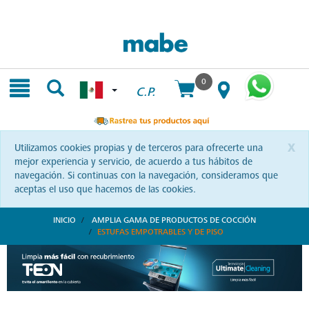
Skip
Skip
to
to
content
navigation
menu
0
C.P.
x
Utilizamos cookies propias y de terceros para ofrecerte una
mejor experiencia y servicio, de acuerdo a tus hábitos de
navegación. Si continuas con la navegación, consideramos que
aceptas el uso que hacemos de las cookies.
INICIO
AMPLIA GAMA DE PRODUCTOS DE COCCIÓN
ESTUFAS EMPOTRABLES Y DE PISO