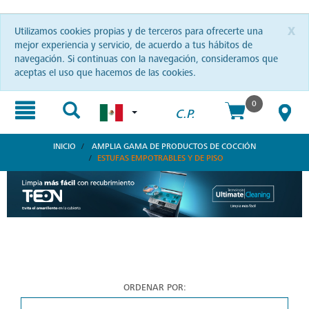
Skip
Skip
to
to
content
navigation
menu
0
C.P.
x
Utilizamos cookies propias y de terceros para ofrecerte una
mejor experiencia y servicio, de acuerdo a tus hábitos de
navegación. Si continuas con la navegación, consideramos que
aceptas el uso que hacemos de las cookies.
INICIO
AMPLIA GAMA DE PRODUCTOS DE COCCIÓN
ESTUFAS EMPOTRABLES Y DE PISO
Estufas Mabe para Cada Cocina