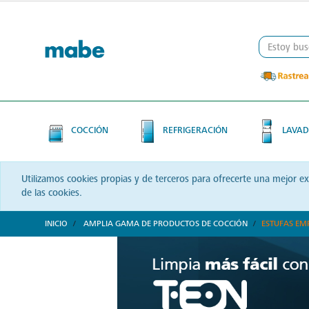
Skip
Skip
to
to
content
navigation
menu
COCCIÓN
REFRIGERACIÓN
LAVAD
Utilizamos cookies propias y de terceros para ofrecerte una mejor e
de las cookies.
INICIO
AMPLIA GAMA DE PRODUCTOS DE COCCIÓN
ESTUFAS EM