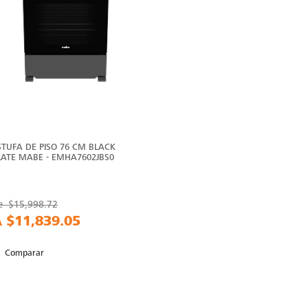
STUFA DE PISO 76 CM BLACK
LATE MABE - EMHA7602JBS0
e
$15,998.72
A
$11,839.05
Comparar