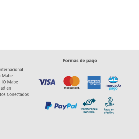
Formas de pago
nternacional
io Mabe
e IO Mabe
dad en
tos Conectados