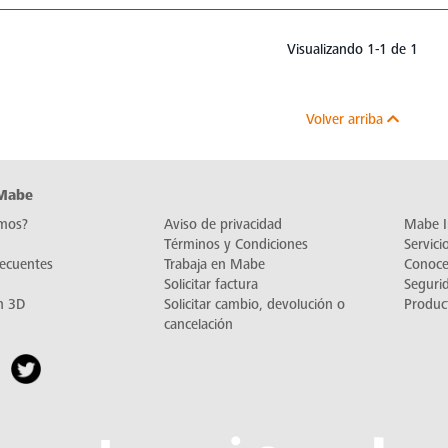
Visualizando 1-1 de 1
Volver arriba
 Mabe
mos?
Aviso de privacidad
Mabe I
Términos y Condiciones
Servic
recuentes
Trabaja en Mabe
Conoc
Solicitar factura
Seguri
n 3D
Solicitar cambio, devolución o
Produc
cancelación