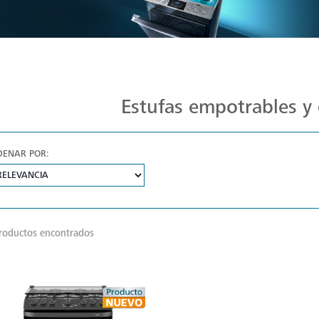
Estufas Mabe para Cada Cocina
Estufas empotrables y 
DENAR POR:
roductos encontrados