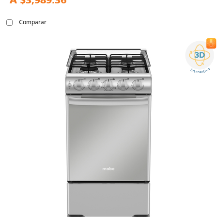
A
$3,989.36
Comparar