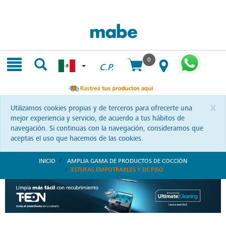
Skip
Skip
to
to
content
navigation
menu
0
C.P.
x
Utilizamos cookies propias y de terceros para ofrecerte una
mejor experiencia y servicio, de acuerdo a tus hábitos de
navegación. Si continuas con la navegación, consideramos que
aceptas el uso que hacemos de las cookies.
INICIO
AMPLIA GAMA DE PRODUCTOS DE COCCIÓN
ESTUFAS EMPOTRABLES Y DE PISO