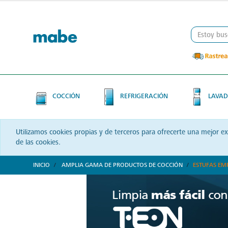
Skip
Skip
to
to
content
navigation
menu
COCCIÓN
REFRIGERACIÓN
LAVAD
Utilizamos cookies propias y de terceros para ofrecerte una mejor e
de las cookies.
INICIO
AMPLIA GAMA DE PRODUCTOS DE COCCIÓN
ESTUFAS EM