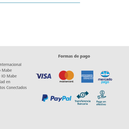
Formas de pago
nternacional
io Mabe
e IO Mabe
dad en
tos Conectados