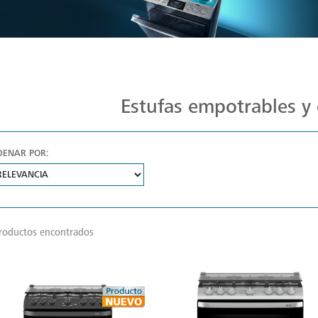
Estufas Mabe para Cada Cocina
Estufas empotrables y 
DENAR POR:
roductos encontrados