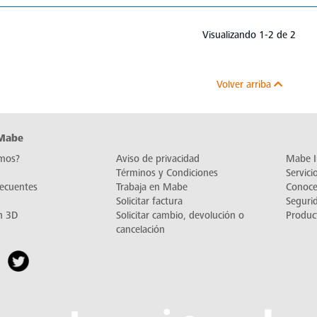
Visualizando 1-2 de 2
Volver arriba
 Mabe
mos?
Aviso de privacidad
Mabe I
Términos y Condiciones
Servic
recuentes
Trabaja en Mabe
Conoc
Solicitar factura
Seguri
n 3D
Solicitar cambio, devolución o
Produc
cancelación