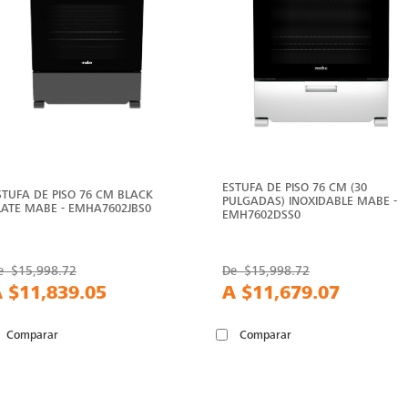
ESTUFA DE PISO 76 CM (30
STUFA DE PISO 76 CM BLACK
PULGADAS) INOXIDABLE MABE -
LATE MABE - EMHA7602JBS0
EMH7602DSS0
e
$15,998.72
De
$15,998.72
A
$11,839.05
A
$11,679.07
Comparar
Comparar