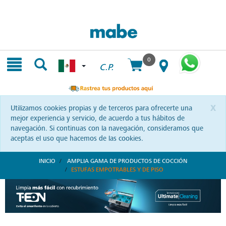
Skip
Skip
to
to
content
navigation
menu
0
C.P.
x
Utilizamos cookies propias y de terceros para ofrecerte una
mejor experiencia y servicio, de acuerdo a tus hábitos de
navegación. Si continuas con la navegación, consideramos que
aceptas el uso que hacemos de las cookies.
INICIO
AMPLIA GAMA DE PRODUCTOS DE COCCIÓN
ESTUFAS EMPOTRABLES Y DE PISO