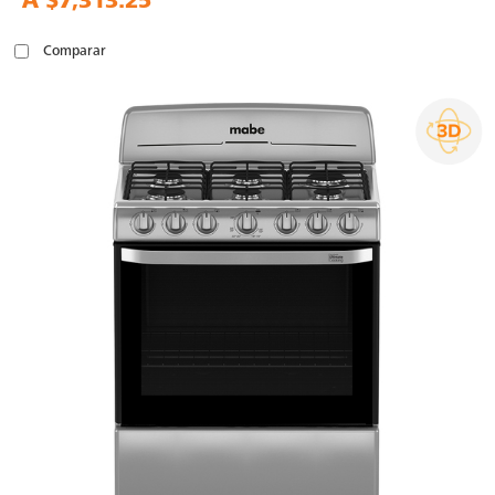
A
$7,313.25
Comparar