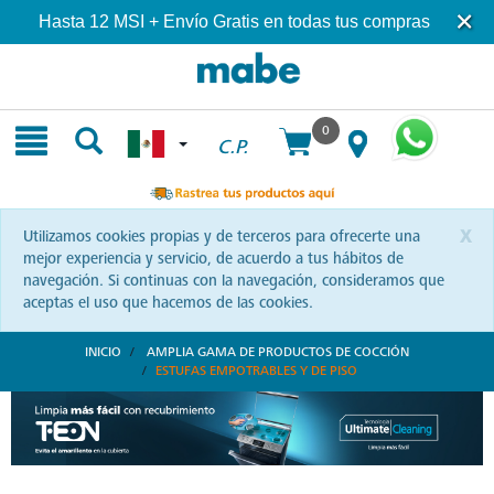
Skip
Skip
Hasta 12 MSI + Envío Gratis en todas tus compras
to
to
content
navigation
menu
0
C.P.
x
Utilizamos cookies propias y de terceros para ofrecerte una
mejor experiencia y servicio, de acuerdo a tus hábitos de
navegación. Si continuas con la navegación, consideramos que
aceptas el uso que hacemos de las cookies.
INICIO
AMPLIA GAMA DE PRODUCTOS DE COCCIÓN
ESTUFAS EMPOTRABLES Y DE PISO