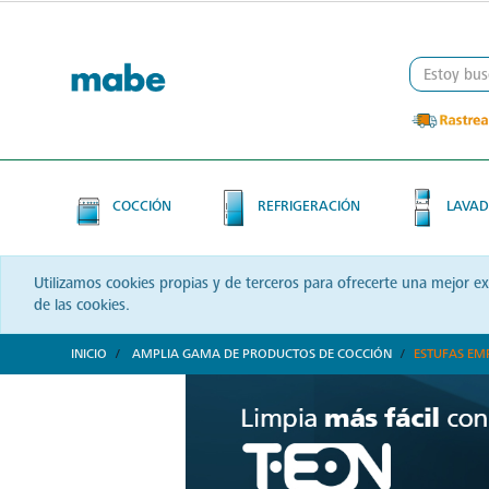
Skip
Skip
to
to
content
navigation
menu
COCCIÓN
REFRIGERACIÓN
LAVAD
Utilizamos cookies propias y de terceros para ofrecerte una mejor e
de las cookies.
INICIO
AMPLIA GAMA DE PRODUCTOS DE COCCIÓN
ESTUFAS EM