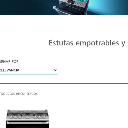
Estufas Mabe para Cada Cocina
Estufas empotrables y 
DENAR POR:
roductos encontrados