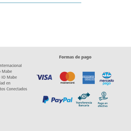
Formas de pago
nternacional
io Mabe
e IO Mabe
dad en
tos Conectados