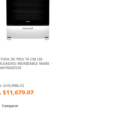
STUFA DE PISO 76 CM (30
ULGADAS) INOXIDABLE MABE -
MH7602DSS0
e
$15,998.72
A
$11,679.07
Comparar