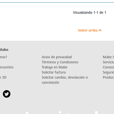
Visualizando 1-1 de 1
Volver arriba
 Mabe
mos?
Aviso de privacidad
Mabe I
Términos y Condiciones
Servic
recuentes
Trabaja en Mabe
Conoc
Solicitar factura
Seguri
n 3D
Solicitar cambio, devolución o
Produc
cancelación