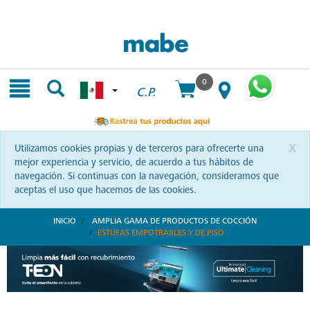
Skip
Skip
to
to
content
navigation
menu
0
C.P.
x
Utilizamos cookies propias y de terceros para ofrecerte una
mejor experiencia y servicio, de acuerdo a tus hábitos de
navegación. Si continuas con la navegación, consideramos que
aceptas el uso que hacemos de las cookies.
INICIO
AMPLIA GAMA DE PRODUCTOS DE COCCIÓN
ESTUFAS EMPOTRABLES Y DE PISO