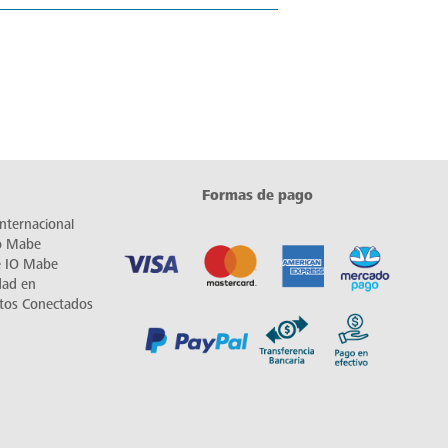
Formas de pago
nternacional
io Mabe
e IO Mabe
dad en
tos Conectados