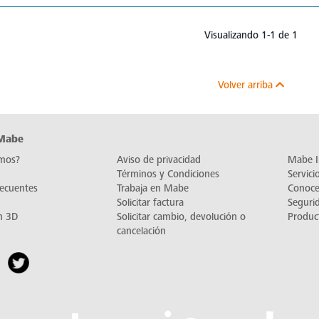
Visualizando 1-1 de 1
Volver arriba
 Mabe
mos?
Aviso de privacidad
Mabe I
Términos y Condiciones
Servic
recuentes
Trabaja en Mabe
Conoc
Solicitar factura
Seguri
n 3D
Solicitar cambio, devolución o
Produc
cancelación