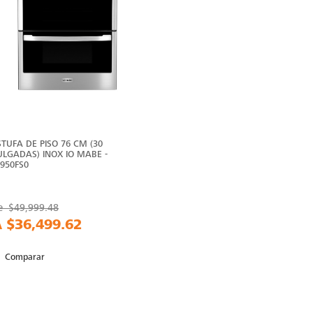
STUFA DE PISO 76 CM (30
ULGADAS) INOX IO MABE -
O950FS0
e
$49,999.48
A
$36,499.62
Comparar