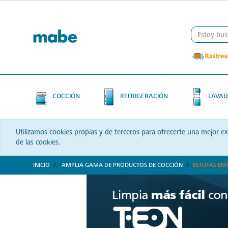
Skip
Skip
to
to
content
navigation
menu
COCCIÓN
REFRIGERACIÓN
LAVAD
Utilizamos cookies propias y de terceros para ofrecerte una mejor e
de las cookies.
INICIO
AMPLIA GAMA DE PRODUCTOS DE COCCIÓN
ESTUFAS EM