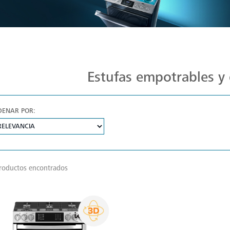
Estufas Mabe para Cada Cocina
Estufas empotrables y 
DENAR POR:
roductos encontrados