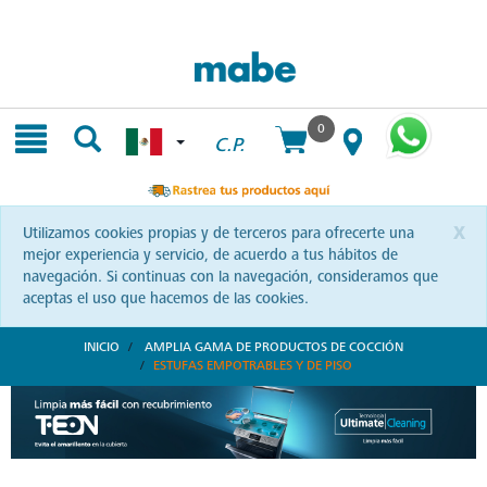
Skip
Skip
to
to
content
navigation
menu
0
C.P.
x
Utilizamos cookies propias y de terceros para ofrecerte una
mejor experiencia y servicio, de acuerdo a tus hábitos de
navegación. Si continuas con la navegación, consideramos que
aceptas el uso que hacemos de las cookies.
INICIO
AMPLIA GAMA DE PRODUCTOS DE COCCIÓN
ESTUFAS EMPOTRABLES Y DE PISO