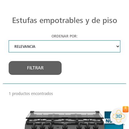
Estufas Mabe para Cada Cocina
Descubre estufas que se adaptan a cada chef, a cada cocina. Con Mabe, cada platillo es una obra maestra. Navega, elige y despierta tu pasión culinaria.
Estufas empotrables y de piso
ORDENAR POR:
FILTRAR
1 productos encontrados