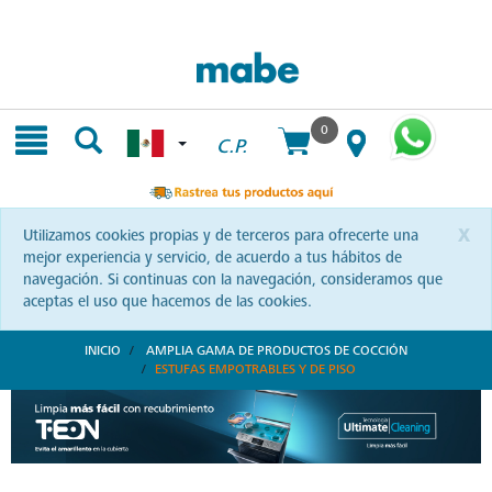
Skip
Skip
to
to
content
navigation
menu
0
C.P.
x
Utilizamos cookies propias y de terceros para ofrecerte una
mejor experiencia y servicio, de acuerdo a tus hábitos de
navegación. Si continuas con la navegación, consideramos que
aceptas el uso que hacemos de las cookies.
INICIO
AMPLIA GAMA DE PRODUCTOS DE COCCIÓN
ESTUFAS EMPOTRABLES Y DE PISO