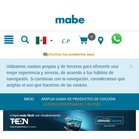
Skip
Skip
to
to
content
navigation
menu
0
C.P.
x
Utilizamos cookies propias y de terceros para ofrecerte una
mejor experiencia y servicio, de acuerdo a tus hábitos de
navegación. Si continuas con la navegación, consideramos que
aceptas el uso que hacemos de las cookies.
INICIO
AMPLIA GAMA DE PRODUCTOS DE COCCIÓN
ESTUFAS EMPOTRABLES Y DE PISO