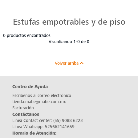
Estufas Mabe para Cada Cocina
Descubre estufas que se adaptan a cada chef, a cada cocina. Con Mabe, cada platillo es una obra maestra. Navega, elige y despierta tu pasión culinaria.
Estufas empotrables y de piso
0 productos encontrados
Visualizando 1-0 de 0
Volver arriba
Centro de Ayuda
Escríbenos al correo electrónico
tienda.mabe@mabe.com.mx
Facturación
Contáctanos
Línea Contact center:
(55) 9088 6223
Línea Whatsapp:
525662141659
Horario de Atención: