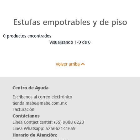
Estufas Mabe para Cada Cocina
Descubre estufas que se adaptan a cada chef, a cada cocina. Con Mabe, cada platillo es una obra maestra. Navega, elige y despierta tu pasión culinaria.
Estufas empotrables y de piso
0 productos encontrados
Visualizando 1-0 de 0
Volver arriba
Centro de Ayuda
Escríbenos al correo electrónico
tienda.mabe@mabe.com.mx
Facturación
Contáctanos
Línea Contact center:
(55) 9088 6223
Línea Whatsapp:
525662141659
Horario de Atención: