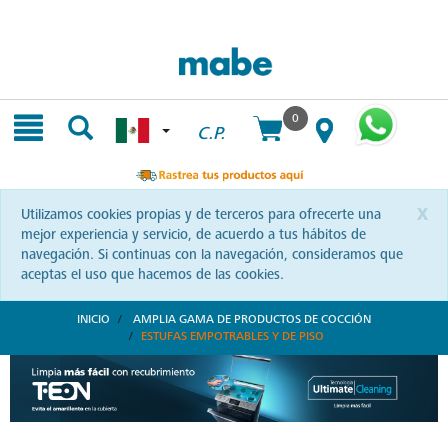
Skip
Skip
to
to
content
navigation
menu
0
C.P.
x
Utilizamos cookies propias y de terceros para ofrecerte una
mejor experiencia y servicio, de acuerdo a tus hábitos de
navegación. Si continuas con la navegación, consideramos que
aceptas el uso que hacemos de las cookies.
INICIO
AMPLIA GAMA DE PRODUCTOS DE COCCIÓN
ESTUFAS EMPOTRABLES Y DE PISO