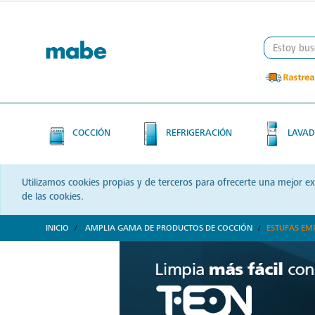
Skip
Skip
to
to
content
navigation
menu
COCCIÓN
REFRIGERACIÓN
LAVAD
Utilizamos cookies propias y de terceros para ofrecerte una mejor e
de las cookies.
INICIO
AMPLIA GAMA DE PRODUCTOS DE COCCIÓN
ESTUFAS EM