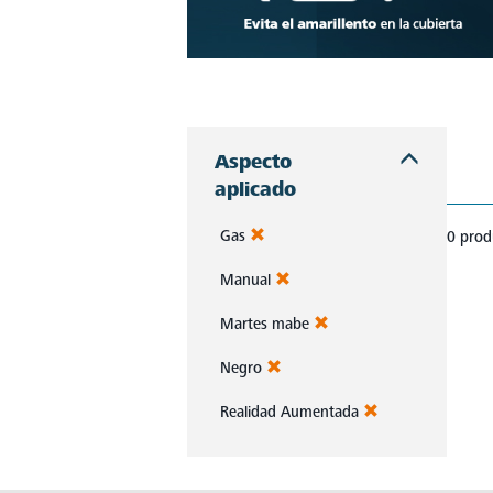
Descubre estufas que se adaptan a cada chef, a cada cocina. Con Mabe, cada platillo es una obra maestra. Navega, elige y despierta tu pasión culinaria.
Aspecto
aplicado
Gas
0 prod
Manual
Martes mabe
Negro
Realidad Aumentada