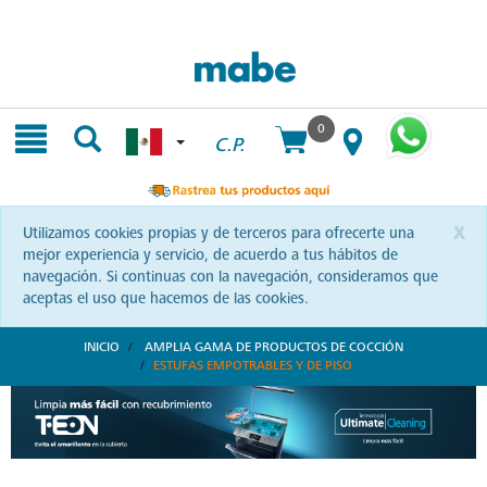
Skip
Skip
to
to
content
navigation
menu
0
C.P.
x
Utilizamos cookies propias y de terceros para ofrecerte una
mejor experiencia y servicio, de acuerdo a tus hábitos de
navegación. Si continuas con la navegación, consideramos que
aceptas el uso que hacemos de las cookies.
INICIO
AMPLIA GAMA DE PRODUCTOS DE COCCIÓN
ESTUFAS EMPOTRABLES Y DE PISO