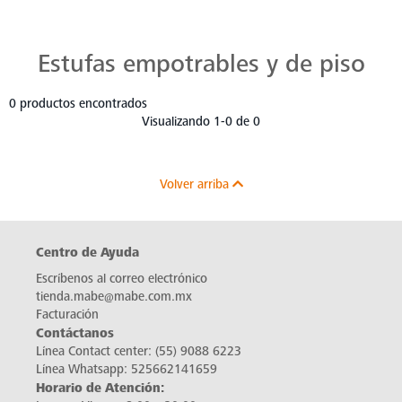
Estufas Mabe para Cada Cocina
Descubre estufas que se adaptan a cada chef, a cada cocina. Con Mabe, cada platillo es una obra maestra. Navega, elige y despierta tu pasión culinaria.
Estufas empotrables y de piso
0 productos encontrados
Visualizando 1-0 de 0
Volver arriba
Centro de Ayuda
Escríbenos al correo electrónico
tienda.mabe@mabe.com.mx
Facturación
Contáctanos
Línea Contact center:
(55) 9088 6223
Línea Whatsapp:
525662141659
Horario de Atención: