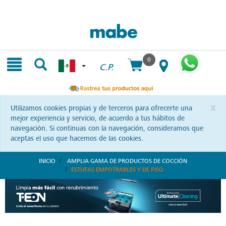
Skip
Skip
to
to
content
navigation
menu
0
C.P.
x
Utilizamos cookies propias y de terceros para ofrecerte una
mejor experiencia y servicio, de acuerdo a tus hábitos de
navegación. Si continuas con la navegación, consideramos que
aceptas el uso que hacemos de las cookies.
INICIO
AMPLIA GAMA DE PRODUCTOS DE COCCIÓN
ESTUFAS EMPOTRABLES Y DE PISO