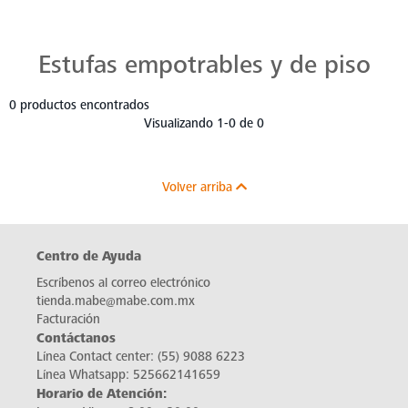
Estufas Mabe para Cada Cocina
Descubre estufas que se adaptan a cada chef, a cada cocina. Con Mabe, cada platillo es una obra maestra. Navega, elige y despierta tu pasión culinaria.
Estufas empotrables y de piso
0 productos encontrados
Visualizando 1-0 de 0
Volver arriba
Centro de Ayuda
Escríbenos al correo electrónico
tienda.mabe@mabe.com.mx
Facturación
Contáctanos
Línea Contact center:
(55) 9088 6223
Línea Whatsapp:
525662141659
Horario de Atención: