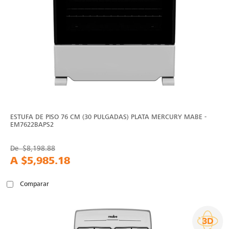
ESTUFA DE PISO 76 CM (30 PULGADAS) PLATA MERCURY MABE -
EM7622BAPS2
De
$8,198.88
A
$5,985.18
Comparar