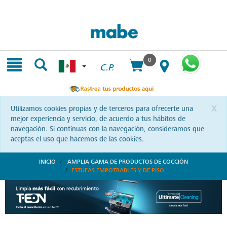
Skip
Skip
to
to
content
navigation
menu
0
C.P.
x
Utilizamos cookies propias y de terceros para ofrecerte una
mejor experiencia y servicio, de acuerdo a tus hábitos de
navegación. Si continuas con la navegación, consideramos que
aceptas el uso que hacemos de las cookies.
INICIO
AMPLIA GAMA DE PRODUCTOS DE COCCIÓN
ESTUFAS EMPOTRABLES Y DE PISO