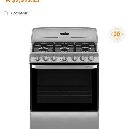
A
$7,313.25
Comparar