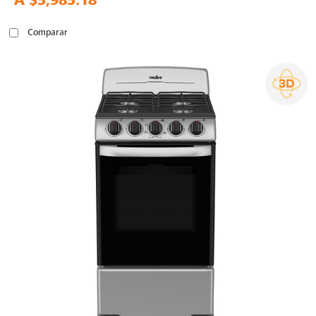
A
$5,985.18
Comparar