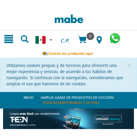
Skip
Skip
to
to
content
navigation
menu
0
C.P.
x
Utilizamos cookies propias y de terceros para ofrecerte una
mejor experiencia y servicio, de acuerdo a tus hábitos de
navegación. Si continuas con la navegación, consideramos que
aceptas el uso que hacemos de las cookies.
INICIO
AMPLIA GAMA DE PRODUCTOS DE COCCIÓN
ESTUFAS EMPOTRABLES Y DE PISO