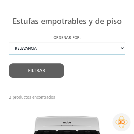
Estufas Mabe para Cada Cocina
Descubre estufas que se adaptan a cada chef, a cada cocina. Con Mabe, cada platillo es una obra maestra. Navega, elige y despierta tu pasión culinaria.
Estufas empotrables y de piso
ORDENAR POR:
FILTRAR
2 productos encontrados