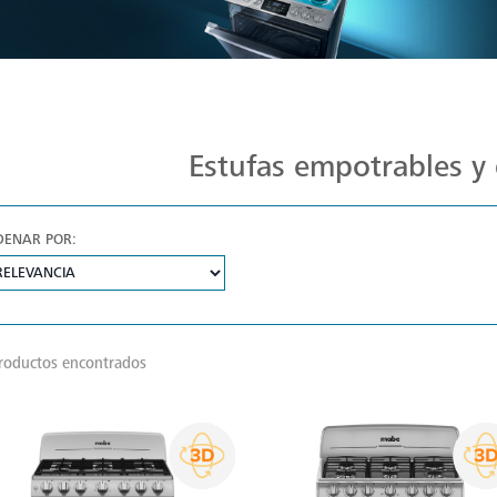
Estufas Mabe para Cada Cocina
Estufas empotrables y 
DENAR POR:
roductos encontrados