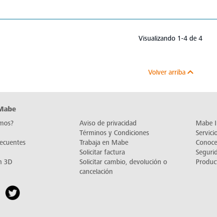
Visualizando 1-4 de 4
Volver arriba
 Mabe
mos?
Aviso de privacidad
Mabe I
Términos y Condiciones
Servic
recuentes
Trabaja en Mabe
Conoc
Solicitar factura
Seguri
n 3D
Solicitar cambio, devolución o
Produc
cancelación