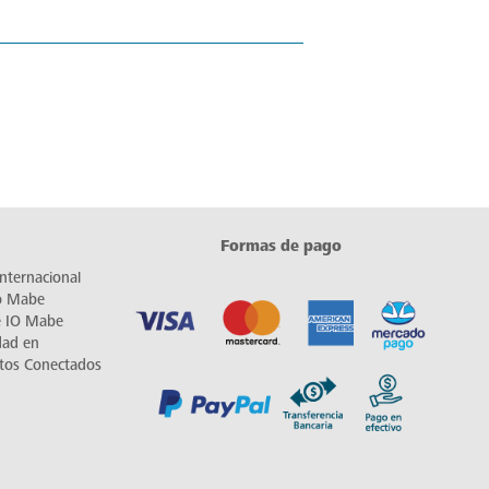
Formas de pago
nternacional
io Mabe
e IO Mabe
dad en
tos Conectados