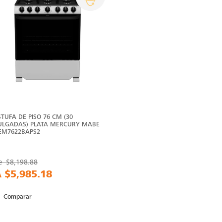
STUFA DE PISO 76 CM (30
ULGADAS) PLATA MERCURY MABE
 EM7622BAPS2
e
$8,198.88
A
$5,985.18
Comparar