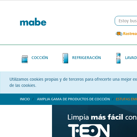
Skip
Skip
to
to
content
navigation
menu
COCCIÓN
REFRIGERACIÓN
LAVAD
Utilizamos cookies propias y de terceros para ofrecerte una mejor e
de las cookies.
INICIO
AMPLIA GAMA DE PRODUCTOS DE COCCIÓN
ESTUFAS EM