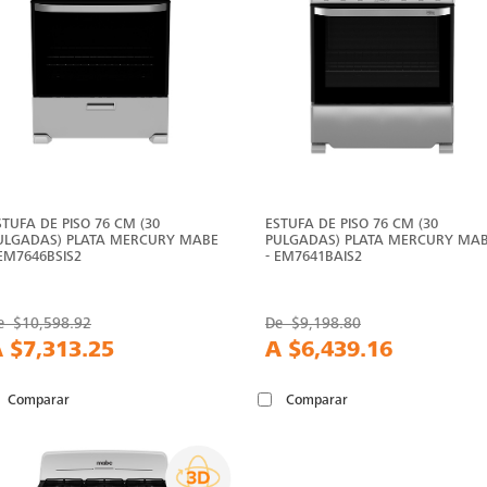
STUFA DE PISO 76 CM (30
ESTUFA DE PISO 76 CM (30
ULGADAS) PLATA MERCURY MABE
PULGADAS) PLATA MERCURY MA
 EM7646BSIS2
- EM7641BAIS2
e
$10,598.92
De
$9,198.80
A
$7,313.25
A
$6,439.16
Comparar
Comparar