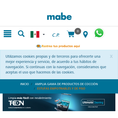
Skip
Skip
to
to
content
navigation
menu
0
C.P.
x
Utilizamos cookies propias y de terceros para ofrecerte una
mejor experiencia y servicio, de acuerdo a tus hábitos de
navegación. Si continuas con la navegación, consideramos que
aceptas el uso que hacemos de las cookies.
INICIO
AMPLIA GAMA DE PRODUCTOS DE COCCIÓN
ESTUFAS EMPOTRABLES Y DE PISO