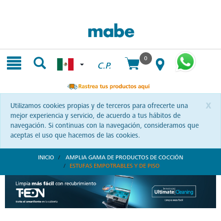
Skip
Skip
to
to
content
navigation
menu
0
C.P.
x
Utilizamos cookies propias y de terceros para ofrecerte una
mejor experiencia y servicio, de acuerdo a tus hábitos de
navegación. Si continuas con la navegación, consideramos que
aceptas el uso que hacemos de las cookies.
INICIO
AMPLIA GAMA DE PRODUCTOS DE COCCIÓN
ESTUFAS EMPOTRABLES Y DE PISO