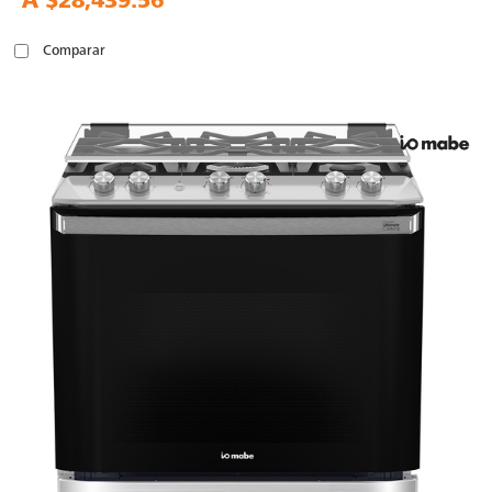
A
$28,439.56
Comparar