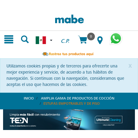
Skip
Skip
to
to
content
navigation
menu
0
C.P.
x
Utilizamos cookies propias y de terceros para ofrecerte una
mejor experiencia y servicio, de acuerdo a tus hábitos de
navegación. Si continuas con la navegación, consideramos que
aceptas el uso que hacemos de las cookies.
INICIO
AMPLIA GAMA DE PRODUCTOS DE COCCIÓN
ESTUFAS EMPOTRABLES Y DE PISO