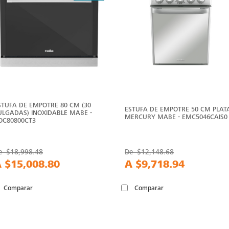
STUFA DE EMPOTRE 80 CM (30
ESTUFA DE EMPOTRE 50 CM PLAT
ULGADAS) INOXIDABLE MABE -
MERCURY MABE - EMC5046CAIS0
OC80800CT3
e
$18,998.48
De
$12,148.68
A
$15,008.80
A
$9,718.94
Comparar
Comparar