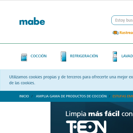
Skip
Skip
to
to
content
navigation
menu
COCCIÓN
REFRIGERACIÓN
LAVAD
Utilizamos cookies propias y de terceros para ofrecerte una mejor e
de las cookies.
INICIO
AMPLIA GAMA DE PRODUCTOS DE COCCIÓN
ESTUFAS EM