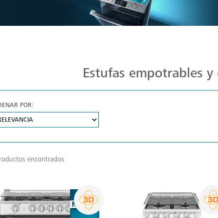
Estufas Mabe para Cada Cocina
Estufas empotrables y 
DENAR POR:
roductos encontrados