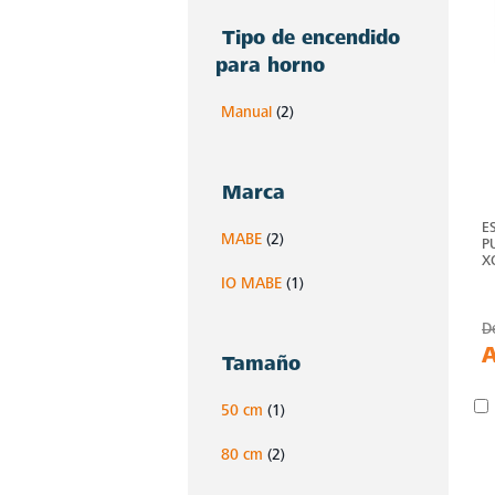
Tipo de encendido
para horno
Manual
(2)
Marca
E
MABE
(2)
P
X
IO MABE
(1)
D
Tamaño
50 cm
(1)
80 cm
(2)