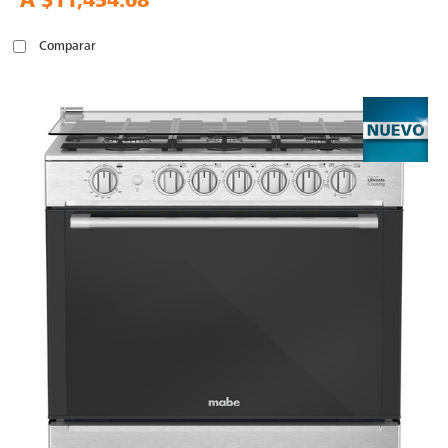
A
$11,454.08
Comparar