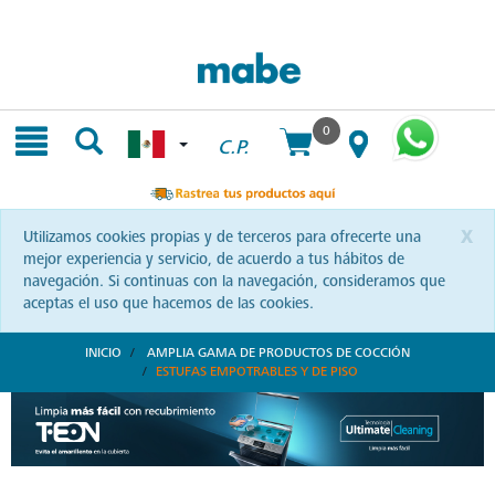
Skip
Skip
to
to
content
navigation
menu
0
C.P.
x
Utilizamos cookies propias y de terceros para ofrecerte una
mejor experiencia y servicio, de acuerdo a tus hábitos de
navegación. Si continuas con la navegación, consideramos que
aceptas el uso que hacemos de las cookies.
INICIO
AMPLIA GAMA DE PRODUCTOS DE COCCIÓN
ESTUFAS EMPOTRABLES Y DE PISO