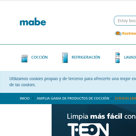
Skip
Skip
to
to
content
navigation
menu
COCCIÓN
REFRIGERACIÓN
LAVAD
Utilizamos cookies propias y de terceros para ofrecerte una mejor e
de las cookies.
INICIO
AMPLIA GAMA DE PRODUCTOS DE COCCIÓN
ESTUFAS EM