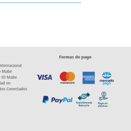
Formas de pago
nternacional
io Mabe
e IO Mabe
dad en
tos Conectados