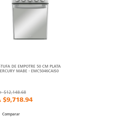
STUFA DE EMPOTRE 50 CM PLATA
ERCURY MABE - EMC5046CAIS0
e
$12,148.68
A
$9,718.94
Comparar