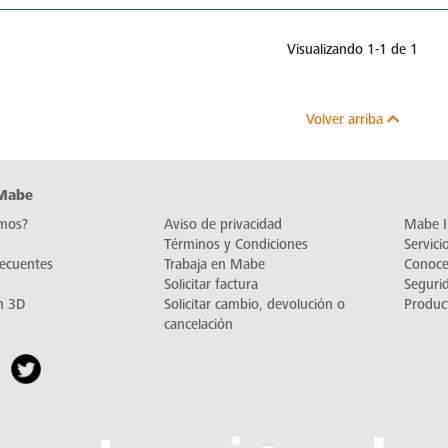
Visualizando 1-1 de 1
Volver arriba
 Mabe
mos?
Aviso de privacidad
Mabe I
Términos y Condiciones
Servic
recuentes
Trabaja en Mabe
Conoc
Solicitar factura
Seguri
n 3D
Solicitar cambio, devolución o
Produc
cancelación