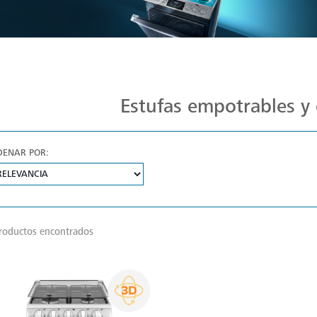
Estufas Mabe para Cada Cocina
Estufas empotrables y 
DENAR POR:
roductos encontrados