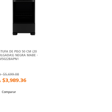
STUFA DE PISO 50 CM (20
ULGADAS) NEGRA MABE -
M5022BAPN1
e
$5,699.08
A
$3,989.36
Comparar