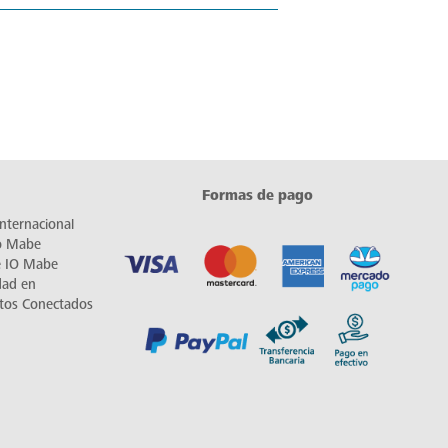
Formas de pago
nternacional
io Mabe
e IO Mabe
dad en
tos Conectados