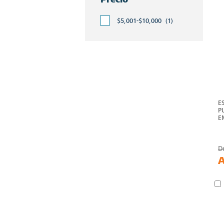
$5,001-$10,000
(1)
E
P
E
D