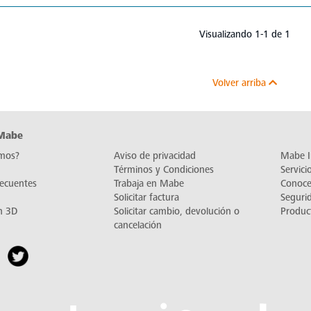
Visualizando 1-1 de 1
Volver arriba
 Mabe
mos?
Aviso de privacidad
Mabe I
Términos y Condiciones
Servic
recuentes
Trabaja en Mabe
Conoc
Solicitar factura
Seguri
n 3D
Solicitar cambio, devolución o
Produc
cancelación