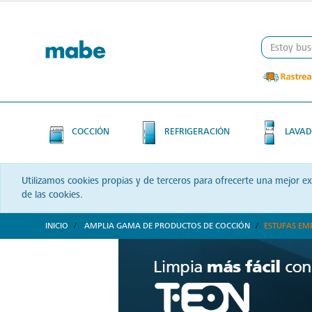
Skip
Skip
to
to
content
navigation
menu
COCCIÓN
REFRIGERACIÓN
LAVAD
Utilizamos cookies propias y de terceros para ofrecerte una mejor e
de las cookies.
INICIO
AMPLIA GAMA DE PRODUCTOS DE COCCIÓN
ESTUFAS EM