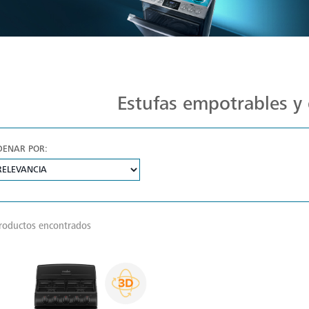
Estufas Mabe para Cada Cocina
Estufas empotrables y 
DENAR POR:
roductos encontrados