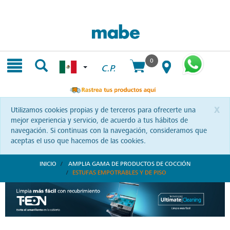
Skip
Skip
to
to
content
navigation
menu
0
C.P.
x
Utilizamos cookies propias y de terceros para ofrecerte una
mejor experiencia y servicio, de acuerdo a tus hábitos de
navegación. Si continuas con la navegación, consideramos que
aceptas el uso que hacemos de las cookies.
INICIO
AMPLIA GAMA DE PRODUCTOS DE COCCIÓN
ESTUFAS EMPOTRABLES Y DE PISO