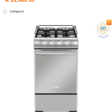
A
$3,989.36
Comparar