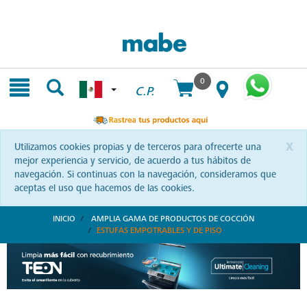
Skip
Skip
to
to
content
navigation
menu
0
C.P.
x
Utilizamos cookies propias y de terceros para ofrecerte una
mejor experiencia y servicio, de acuerdo a tus hábitos de
navegación. Si continuas con la navegación, consideramos que
aceptas el uso que hacemos de las cookies.
INICIO
AMPLIA GAMA DE PRODUCTOS DE COCCIÓN
ESTUFAS EMPOTRABLES Y DE PISO