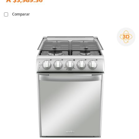
A
$3,989.36
Comparar