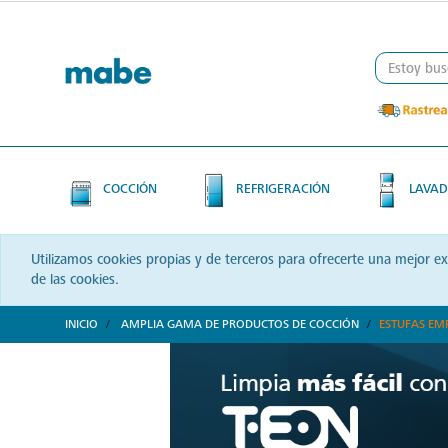
Skip
Skip
to
to
content
navigation
menu
COCCIÓN
REFRIGERACIÓN
LAVAD
Utilizamos cookies propias y de terceros para ofrecerte una mejor e
de las cookies.
INICIO
AMPLIA GAMA DE PRODUCTOS DE COCCIÓN
ESTUFAS EM