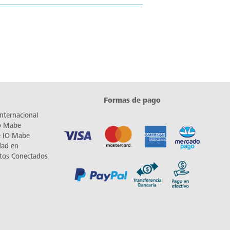
Formas de pago
nternacional
io Mabe
e IO Mabe
dad en
tos Conectados