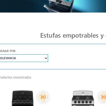
Estufas Mabe para Cada Cocina
Estufas empotrables y 
DENAR POR:
roductos encontrados