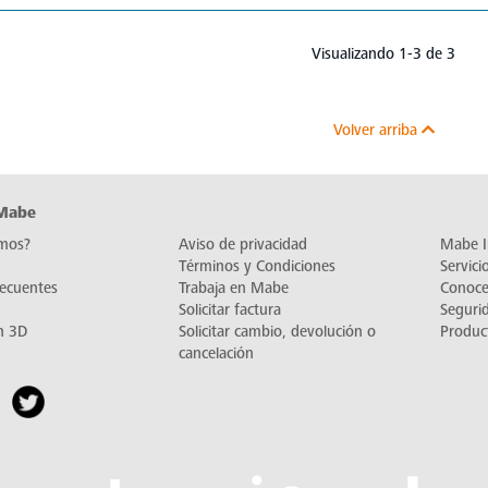
Visualizando 1-3 de 3
Volver arriba
 Mabe
mos?
Aviso de privacidad
Mabe I
Términos y Condiciones
Servic
recuentes
Trabaja en Mabe
Conoc
Solicitar factura
Seguri
n 3D
Solicitar cambio, devolución o
Produc
cancelación