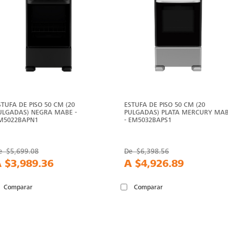
STUFA DE PISO 50 CM (20
ESTUFA DE PISO 50 CM (20
ULGADAS) NEGRA MABE -
PULGADAS) PLATA MERCURY MA
M5022BAPN1
- EM5032BAPS1
e
$5,699.08
De
$6,398.56
A
$3,989.36
A
$4,926.89
Comparar
Comparar