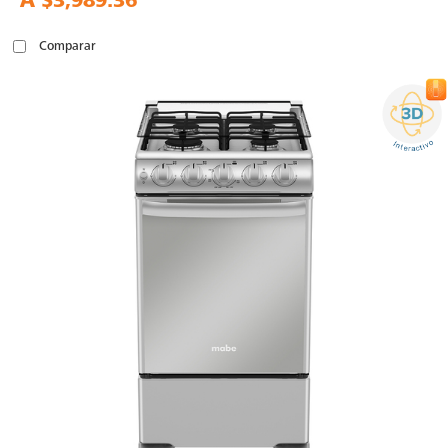
A
$3,989.36
Comparar