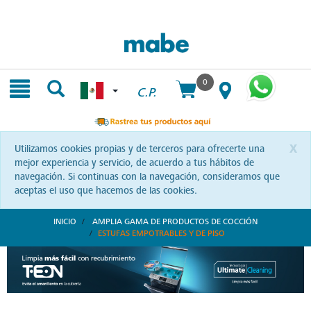
Skip
Skip
to
to
content
navigation
menu
0
C.P.
x
Utilizamos cookies propias y de terceros para ofrecerte una
mejor experiencia y servicio, de acuerdo a tus hábitos de
navegación. Si continuas con la navegación, consideramos que
aceptas el uso que hacemos de las cookies.
INICIO
AMPLIA GAMA DE PRODUCTOS DE COCCIÓN
ESTUFAS EMPOTRABLES Y DE PISO