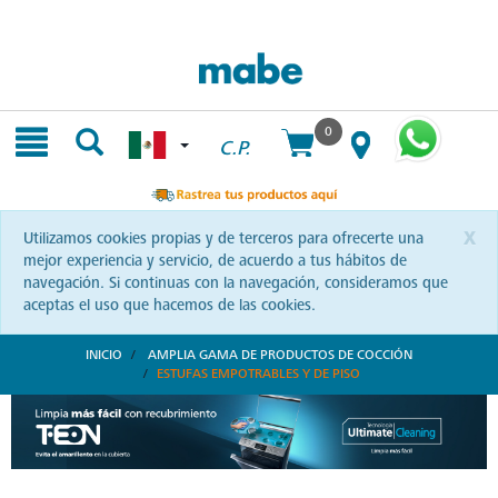
Skip
Skip
to
to
content
navigation
menu
0
C.P.
x
Utilizamos cookies propias y de terceros para ofrecerte una
mejor experiencia y servicio, de acuerdo a tus hábitos de
navegación. Si continuas con la navegación, consideramos que
aceptas el uso que hacemos de las cookies.
INICIO
AMPLIA GAMA DE PRODUCTOS DE COCCIÓN
ESTUFAS EMPOTRABLES Y DE PISO