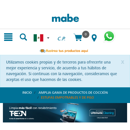
Skip
Skip
to
to
content
navigation
menu
0
C.P.
x
Utilizamos cookies propias y de terceros para ofrecerte una
mejor experiencia y servicio, de acuerdo a tus hábitos de
navegación. Si continuas con la navegación, consideramos que
aceptas el uso que hacemos de las cookies.
INICIO
AMPLIA GAMA DE PRODUCTOS DE COCCIÓN
ESTUFAS EMPOTRABLES Y DE PISO