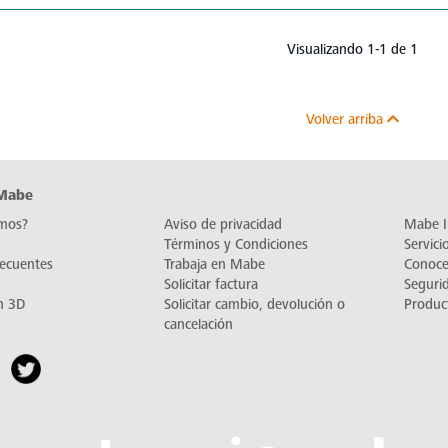
Visualizando 1-1 de 1
Volver arriba
 Mabe
mos?
Aviso de privacidad
Mabe I
Términos y Condiciones
Servic
recuentes
Trabaja en Mabe
Conoc
Solicitar factura
Seguri
n 3D
Solicitar cambio, devolución o
Produc
cancelación