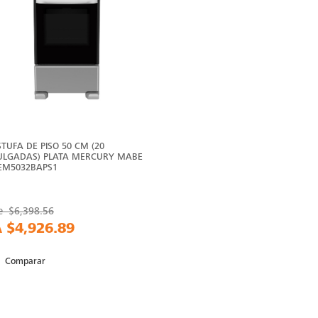
STUFA DE PISO 50 CM (20
ULGADAS) PLATA MERCURY MABE
 EM5032BAPS1
e
$6,398.56
A
$4,926.89
Comparar