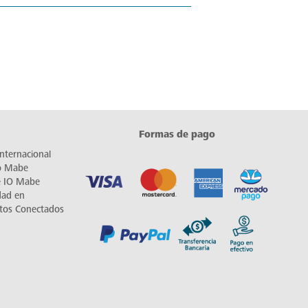
Formas de pago
nternacional
io Mabe
e IO Mabe
dad en
tos Conectados