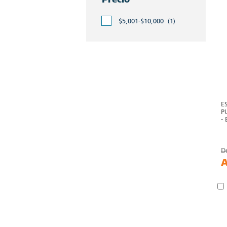
$5,001-$10,000
(1)
E
P
-
D