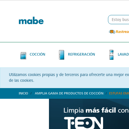
Skip
Skip
to
to
content
navigation
menu
COCCIÓN
REFRIGERACIÓN
LAVAD
Utilizamos cookies propias y de terceros para ofrecerte una mejor e
de las cookies.
INICIO
AMPLIA GAMA DE PRODUCTOS DE COCCIÓN
ESTUFAS EM