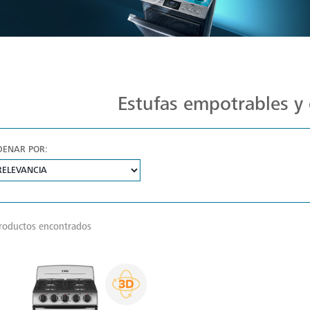
Estufas Mabe para Cada Cocina
Estufas empotrables y 
DENAR POR:
roductos encontrados