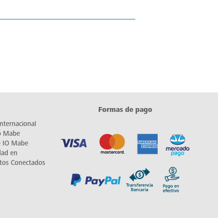
Formas de pago
nternacional
io Mabe
e IO Mabe
dad en
tos Conectados