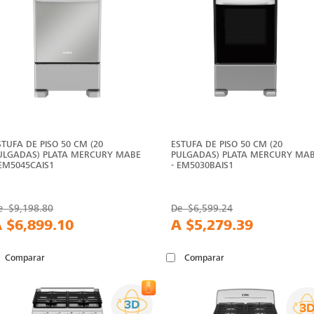
STUFA DE PISO 50 CM (20
ESTUFA DE PISO 50 CM (20
ULGADAS) PLATA MERCURY MABE
PULGADAS) PLATA MERCURY MA
 EM5045CAIS1
- EM5030BAIS1
e
$9,198.80
De
$6,599.24
A
$6,899.10
A
$5,279.39
Comparar
Comparar