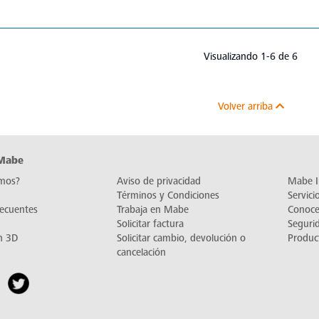
Visualizando 1-6 de 6
Volver arriba
 Mabe
mos?
Aviso de privacidad
Mabe I
Términos y Condiciones
Servic
recuentes
Trabaja en Mabe
Conoc
Solicitar factura
Seguri
n 3D
Solicitar cambio, devolución o
Produc
cancelación