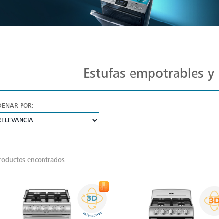
Estufas Mabe para Cada Cocina
Estufas empotrables y 
DENAR POR:
roductos encontrados