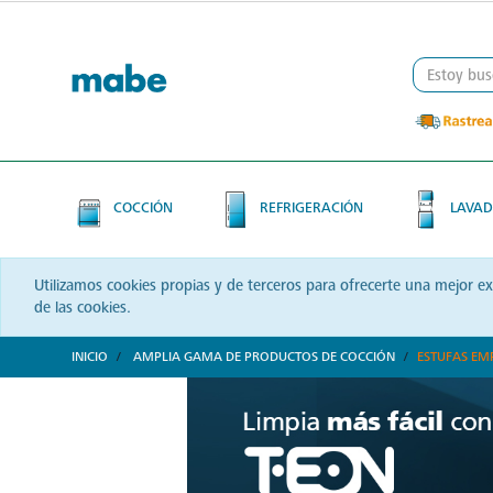
Skip
Skip
to
to
content
navigation
menu
COCCIÓN
REFRIGERACIÓN
LAVAD
Utilizamos cookies propias y de terceros para ofrecerte una mejor e
de las cookies.
INICIO
AMPLIA GAMA DE PRODUCTOS DE COCCIÓN
ESTUFAS EM