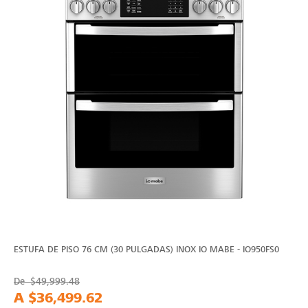
ESTUFA DE PISO 76 CM (30 PULGADAS) INOX IO MABE - IO950FS0
De
$49,999.48
A
$36,499.62