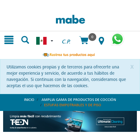
Skip
Skip
to
to
content
navigation
menu
0
C.P.
x
Utilizamos cookies propias y de terceros para ofrecerte una
mejor experiencia y servicio, de acuerdo a tus hábitos de
navegación. Si continuas con la navegación, consideramos que
aceptas el uso que hacemos de las cookies.
INICIO
AMPLIA GAMA DE PRODUCTOS DE COCCIÓN
ESTUFAS EMPOTRABLES Y DE PISO