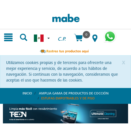
Skip
Skip
to
to
content
navigation
menu
0
C.P.
x
Utilizamos cookies propias y de terceros para ofrecerte una
mejor experiencia y servicio, de acuerdo a tus hábitos de
navegación. Si continuas con la navegación, consideramos que
aceptas el uso que hacemos de las cookies.
INICIO
AMPLIA GAMA DE PRODUCTOS DE COCCIÓN
ESTUFAS EMPOTRABLES Y DE PISO