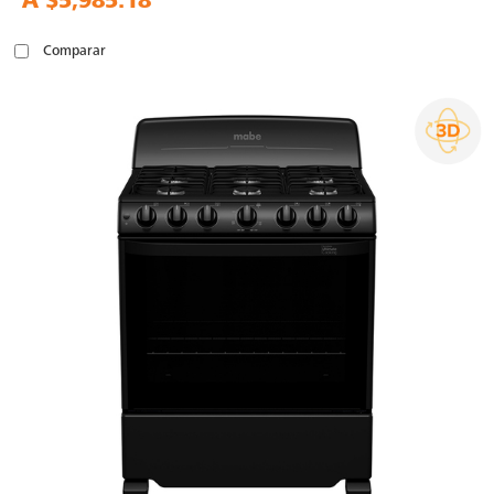
A
$5,985.18
Comparar