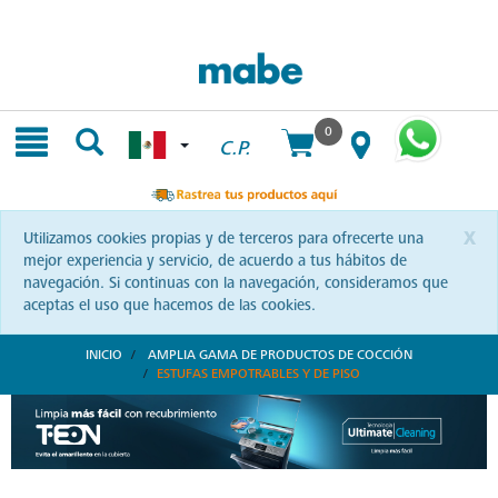
Skip
Skip
to
to
content
navigation
menu
0
C.P.
x
Utilizamos cookies propias y de terceros para ofrecerte una
mejor experiencia y servicio, de acuerdo a tus hábitos de
navegación. Si continuas con la navegación, consideramos que
aceptas el uso que hacemos de las cookies.
INICIO
AMPLIA GAMA DE PRODUCTOS DE COCCIÓN
ESTUFAS EMPOTRABLES Y DE PISO