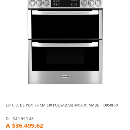
ESTUFA DE PISO 76 CM (30 PULGADAS) INOX IO MABE - IO950FS0
De
$49,999.48
A
$36,499.62