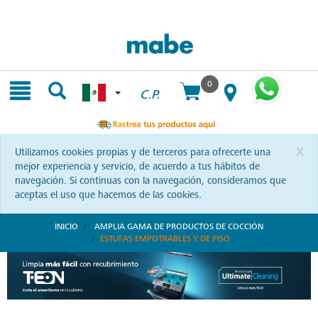
Skip
Skip
to
to
content
navigation
menu
0
C.P.
x
Utilizamos cookies propias y de terceros para ofrecerte una
mejor experiencia y servicio, de acuerdo a tus hábitos de
navegación. Si continuas con la navegación, consideramos que
aceptas el uso que hacemos de las cookies.
INICIO
AMPLIA GAMA DE PRODUCTOS DE COCCIÓN
ESTUFAS EMPOTRABLES Y DE PISO