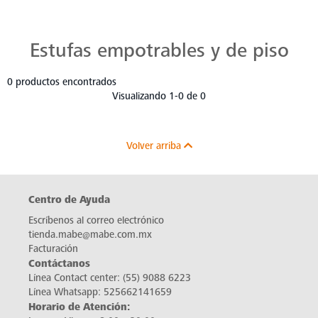
Estufas Mabe para Cada Cocina
Descubre estufas que se adaptan a cada chef, a cada cocina. Con Mabe, cada platillo es una obra maestra. Navega, elige y despierta tu pasión culinaria.
Estufas empotrables y de piso
0 productos encontrados
Visualizando 1-0 de 0
Volver arriba
Centro de Ayuda
Escríbenos al correo electrónico
tienda.mabe@mabe.com.mx
Facturación
Contáctanos
Línea Contact center:
(55) 9088 6223
Línea Whatsapp:
525662141659
Horario de Atención: