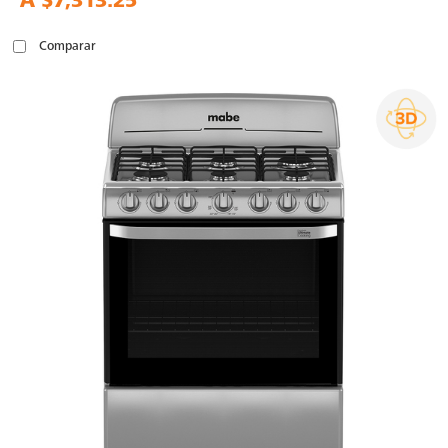
A
$7,313.25
Comparar