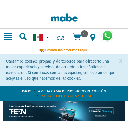
Skip
Skip
to
to
content
navigation
menu
0
C.P.
x
Utilizamos cookies propias y de terceros para ofrecerte una
mejor experiencia y servicio, de acuerdo a tus hábitos de
navegación. Si continuas con la navegación, consideramos que
aceptas el uso que hacemos de las cookies.
INICIO
AMPLIA GAMA DE PRODUCTOS DE COCCIÓN
ESTUFAS EMPOTRABLES Y DE PISO