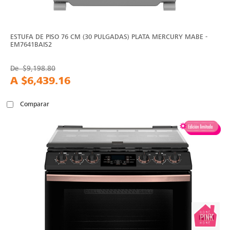
ESTUFA DE PISO 76 CM (30 PULGADAS) PLATA MERCURY MABE -
EM7641BAIS2
De
$9,198.80
A
$6,439.16
Comparar