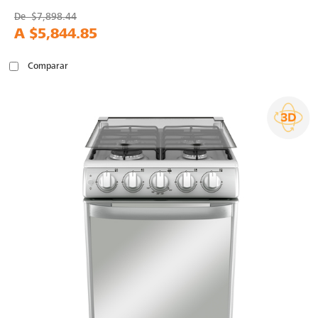
De
$7,898.44
A
$5,844.85
Comparar