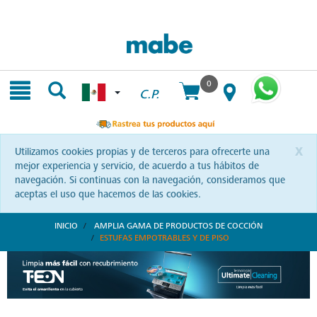
Skip
Skip
to
to
content
navigation
menu
0
C.P.
x
Utilizamos cookies propias y de terceros para ofrecerte una
mejor experiencia y servicio, de acuerdo a tus hábitos de
navegación. Si continuas con la navegación, consideramos que
aceptas el uso que hacemos de las cookies.
INICIO
AMPLIA GAMA DE PRODUCTOS DE COCCIÓN
ESTUFAS EMPOTRABLES Y DE PISO