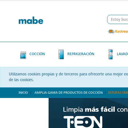
Skip
Skip
to
to
content
navigation
menu
COCCIÓN
REFRIGERACIÓN
LAVAD
Utilizamos cookies propias y de terceros para ofrecerte una mejor e
de las cookies.
INICIO
AMPLIA GAMA DE PRODUCTOS DE COCCIÓN
ESTUFAS EM