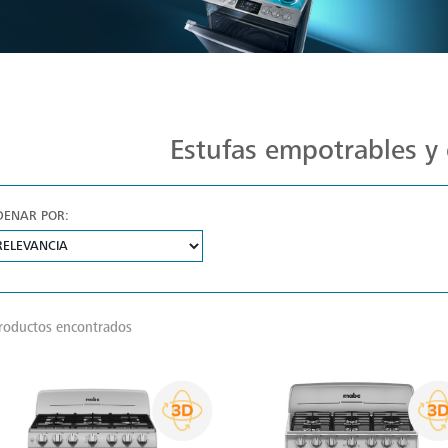
Estufas Mabe para Cada Cocina
Estufas empotrables y 
DENAR POR:
roductos encontrados