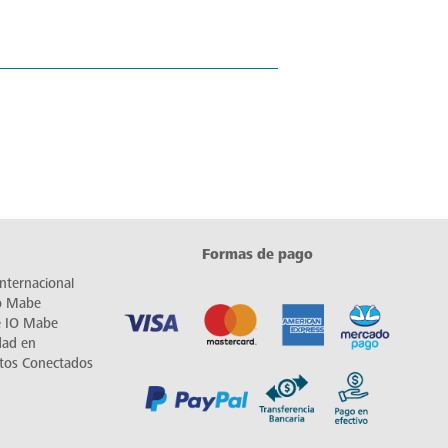
Formas de pago
nternacional
io Mabe
e IO Mabe
dad en
tos Conectados