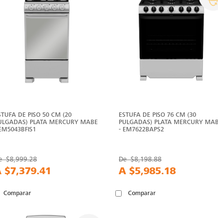
STUFA DE PISO 50 CM (20
ESTUFA DE PISO 76 CM (30
ULGADAS) PLATA MERCURY MABE
PULGADAS) PLATA MERCURY MA
 EM5043BFIS1
- EM7622BAPS2
e
$8,999.28
De
$8,198.88
A
$7,379.41
A
$5,985.18
Comparar
Comparar