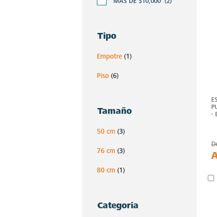
MÁS DE $10,000
(2)
Tipo
Empotre
(1)
Piso
(6)
E
P
Tamaño
-
50 cm
(3)
D
76 cm
(3)
80 cm
(1)
Categoria