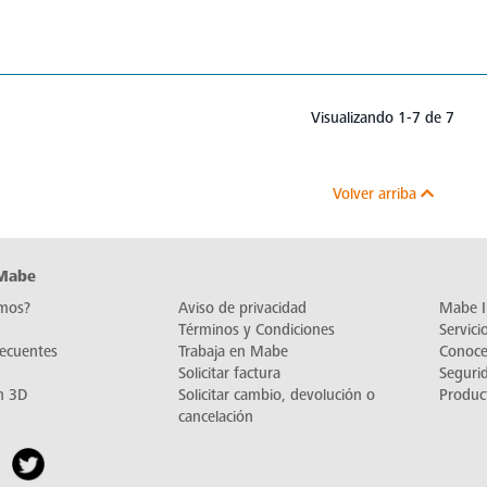
Visualizando 1-7 de 7
Volver arriba
 Mabe
mos?
Aviso de privacidad
Mabe I
Términos y Condiciones
Servic
recuentes
Trabaja en Mabe
Conoc
Solicitar factura
Seguri
n 3D
Solicitar cambio, devolución o
Produc
cancelación