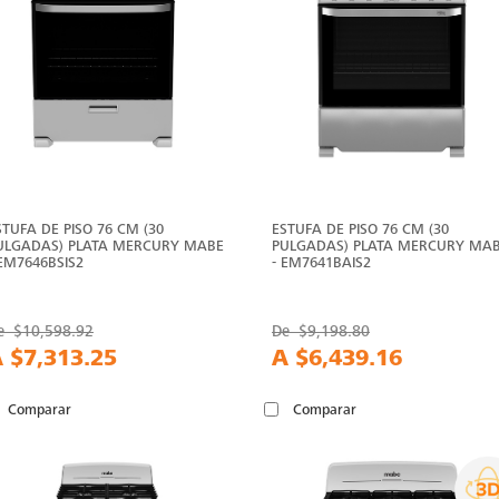
STUFA DE PISO 76 CM (30
ESTUFA DE PISO 76 CM (30
ULGADAS) PLATA MERCURY MABE
PULGADAS) PLATA MERCURY MA
 EM7646BSIS2
- EM7641BAIS2
e
$10,598.92
De
$9,198.80
A
$7,313.25
A
$6,439.16
Comparar
Comparar