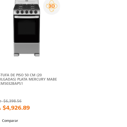
STUFA DE PISO 50 CM (20
ULGADAS) PLATA MERCURY MABE
 EM5032BAPS1
e
$6,398.56
A
$4,926.89
Comparar