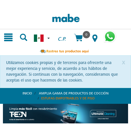
Skip
Skip
to
to
content
navigation
menu
0
C.P.
x
Utilizamos cookies propias y de terceros para ofrecerte una
mejor experiencia y servicio, de acuerdo a tus hábitos de
navegación. Si continuas con la navegación, consideramos que
aceptas el uso que hacemos de las cookies.
INICIO
AMPLIA GAMA DE PRODUCTOS DE COCCIÓN
ESTUFAS EMPOTRABLES Y DE PISO