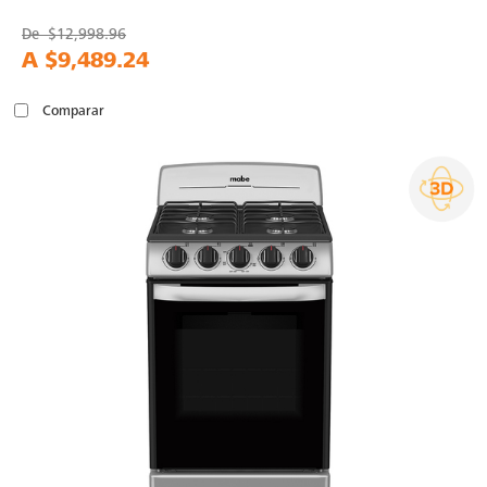
De
$12,998.96
A
$9,489.24
Comparar