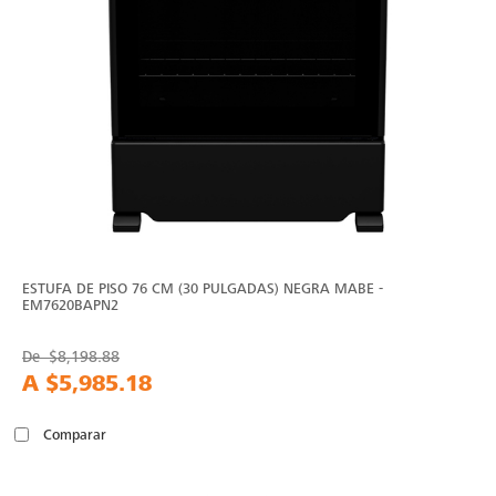
ESTUFA DE PISO 76 CM (30 PULGADAS) NEGRA MABE -
EM7620BAPN2
De
$8,198.88
A
$5,985.18
Comparar