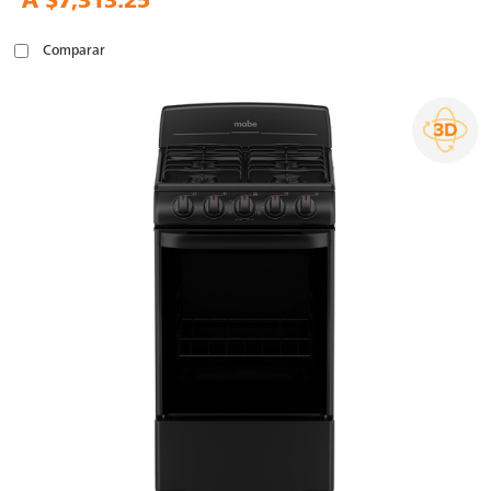
A
$7,313.25
Comparar