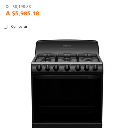
De
$8,198.88
A
$5,985.18
Comparar