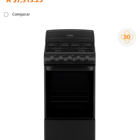
A
$7,313.25
Comparar