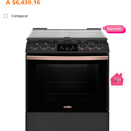
A
$6,439.16
Comparar