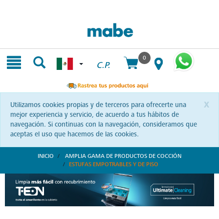
Skip
Skip
to
to
content
navigation
menu
0
C.P.
x
Utilizamos cookies propias y de terceros para ofrecerte una
mejor experiencia y servicio, de acuerdo a tus hábitos de
navegación. Si continuas con la navegación, consideramos que
aceptas el uso que hacemos de las cookies.
INICIO
AMPLIA GAMA DE PRODUCTOS DE COCCIÓN
ESTUFAS EMPOTRABLES Y DE PISO