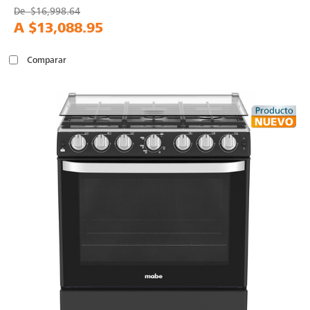
De
$16,998.64
A
$13,088.95
Comparar