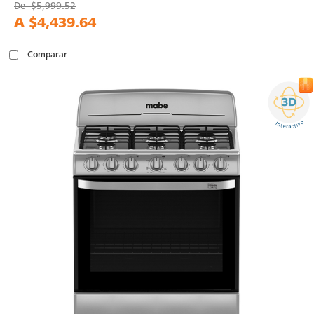
De
$5,999.52
A
$4,439.64
Comparar