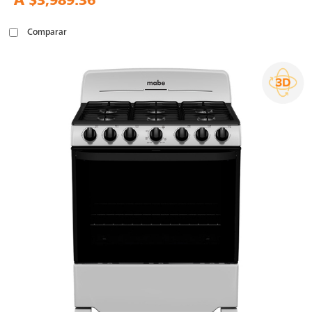
A
$3,989.36
Comparar